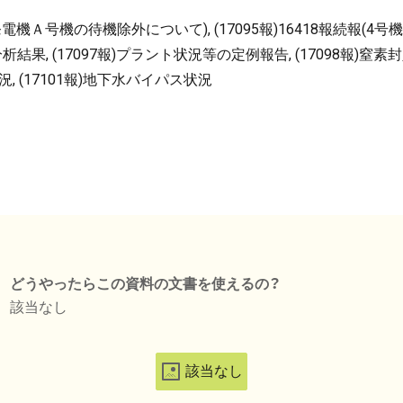
ゼル発電機Ａ号機の待機除外について), (17095報)16418報続
析結果, (17097報)プラント状況等の定例報告, (17098報)窒素
, (17101報)地下水バイパス状況
どうやったらこの資料の文書を使えるの？
該当なし
該当なし