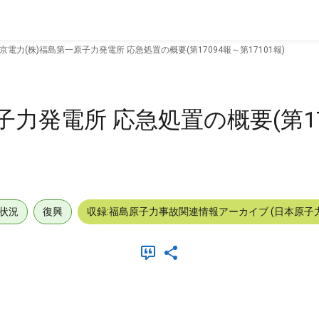
京電力(株)福島第一原子力発電所 応急処置の概要(第17094報～第17101報)
子力発電所 応急処置の概要(第17
状況
復興
収録:福島原子力事故関連情報アーカイブ (日本原子