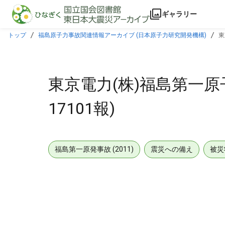
本文に飛ぶ
ギャラリー
トップ
福島原子力事故関連情報アーカイブ (日本原子力研究開発機構)
東
東京電力(株)福島第一原
17101報)
福島第一原発事故 (2011)
震災への備え
被災