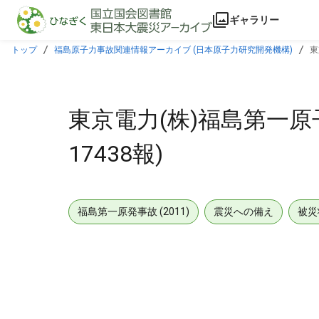
本文に飛ぶ
ギャラリー
トップ
福島原子力事故関連情報アーカイブ (日本原子力研究開発機構)
東
東京電力(株)福島第一原
17438報)
福島第一原発事故 (2011)
震災への備え
被災