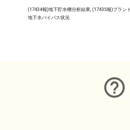
(17434報)地下貯水槽分析結果, (17435報)プラ
地下水バイパス状況
メタデータ