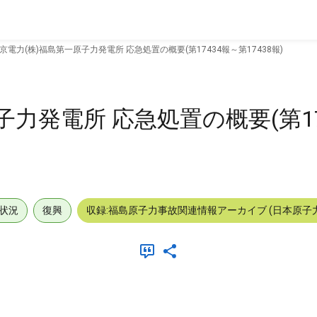
京電力(株)福島第一原子力発電所 応急処置の概要(第17434報～第17438報)
子力発電所 応急処置の概要(第17
状況
復興
収録:福島原子力事故関連情報アーカイブ (日本原子