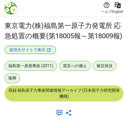
本文に飛ぶ
ヘルプ
English
東京電力(株)福島第一原子力発電所 応
急処置の概要(第18005報～第18009報)
提供元サイトで表示
福島第一原発事故 (2011)
震災への備え
被災状況
復興
収録:福島原子力事故関連情報アーカイブ (日本原子力研究開発
機構)