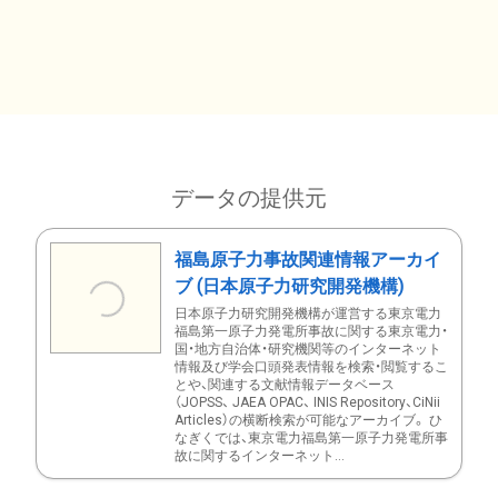
データの提供元
福島原子力事故関連情報アーカイ
ブ (日本原子力研究開発機構)
日本原子力研究開発機構が運営する東京電力
福島第一原子力発電所事故に関する東京電力・
国・地方自治体・研究機関等のインターネット
情報及び学会口頭発表情報を検索・閲覧するこ
とや、関連する文献情報データベース
（JOPSS、 JAEA OPAC、 INIS Repository、CiNii
Articles）の横断検索が可能なアーカイブ。 ひ
なぎくでは、東京電力福島第一原子力発電所事
故に関するインターネット...