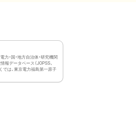
力・国・地方自治体・研究機関
報データベース（JOPSS、
ブ。 ひなぎくでは、東京電力福島第一原子