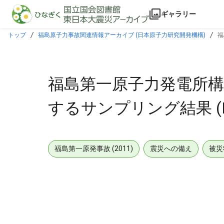
本文に飛ぶ
ギャラリー
トップ
福島原子力事故関連情報アーカイブ (日本原子力研究開発機構)
福
福島第一原子力発電所構
するサンプリング結果 (H6
福島第一原発事故 (2011)
震災への備え
被災