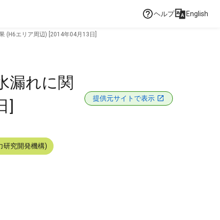
ヘルプ
English
エリア周辺) [2014年04月13日]
水漏れに関
提供元サイトで表示
日]
力研究開発機構)