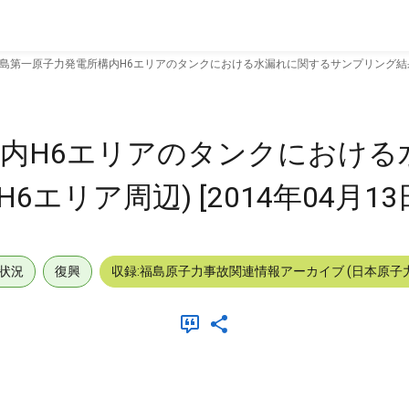
島第一原子力発電所構内H6エリアのタンクにおける水漏れに関するサンプリング結果 (H6
内H6エリアのタンクにおける
エリア周辺) [2014年04月13
状況
復興
収録:福島原子力事故関連情報アーカイブ (日本原子