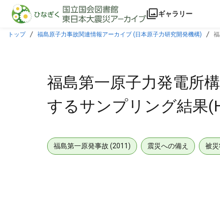
本文に飛ぶ
ギャラリー
トップ
福島原子力事故関連情報アーカイブ (日本原子力研究開発機構)
福
福島第一原子力発電所構
するサンプリング結果(H4エ
福島第一原発事故 (2011)
震災への備え
被災