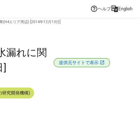
ヘルプ
English
リア周辺) [2014年12月13日]
水漏れに関
提供元サイトで表示
]
力研究開発機構)