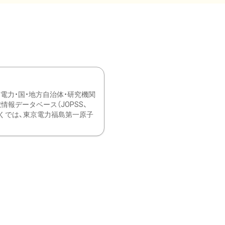
力・国・地方自治体・研究機関
報データベース（JOPSS、
ブ。 ひなぎくでは、東京電力福島第一原子