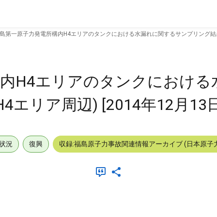
島第一原子力発電所構内H4エリアのタンクにおける水漏れに関するサンプリング結果(H4エ
内H4エリアのタンクにおける
リア周辺) [2014年12月13日
状況
復興
収録:福島原子力事故関連情報アーカイブ (日本原子