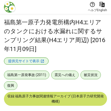
本文に飛ぶ
ヘルプ
English
福島第一原子力発電所構内H4エリア
のタンクにおける水漏れに関するサ
ンプリング結果(H4エリア周辺) [2016
年11月09日]
提供元サイトで表示
福島第一原発事故 (2011)
震災への備え
被災状況
復興
収録:福島原子力事故関連情報アーカイブ (日本原子力研究開発
機構)