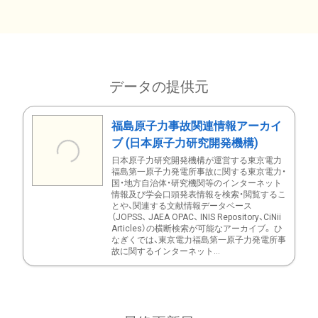
データの提供元
福島原子力事故関連情報アーカイ
ブ (日本原子力研究開発機構)
日本原子力研究開発機構が運営する東京電力
福島第一原子力発電所事故に関する東京電力・
国・地方自治体・研究機関等のインターネット
情報及び学会口頭発表情報を検索・閲覧するこ
とや、関連する文献情報データベース
（JOPSS、 JAEA OPAC、 INIS Repository、CiNii
Articles）の横断検索が可能なアーカイブ。 ひ
なぎくでは、東京電力福島第一原子力発電所事
故に関するインターネット...