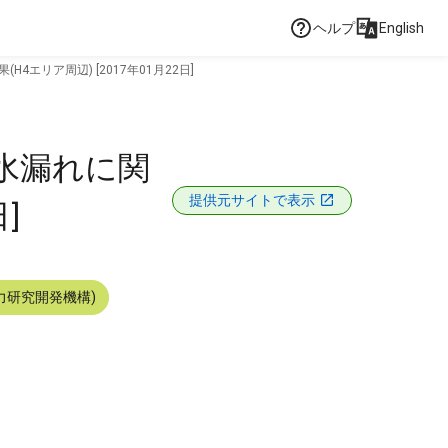
ヘルプ
English
リア周辺) [2017年01月22日]
水漏れに関
提供元サイトで表示
]
力研究開発機構)