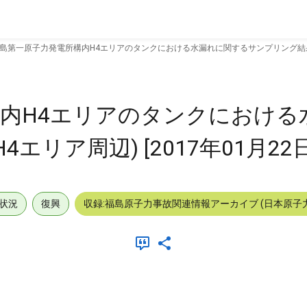
島第一原子力発電所構内H4エリアのタンクにおける水漏れに関するサンプリング結果(H4エ
内H4エリアのタンクにおける
リア周辺) [2017年01月22日
状況
復興
収録:福島原子力事故関連情報アーカイブ (日本原子