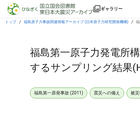
本文に飛ぶ
ギャラリー
トップ
福島原子力事故関連情報アーカイブ (日本原子力研究開発機構)
福
福島第一原子力発電所構
するサンプリング結果(H4エ
福島第一原発事故 (2011)
震災への備え
被災