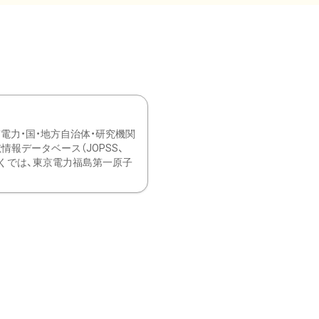
力・国・地方自治体・研究機関
報データベース（JOPSS、
ブ。 ひなぎくでは、東京電力福島第一原子