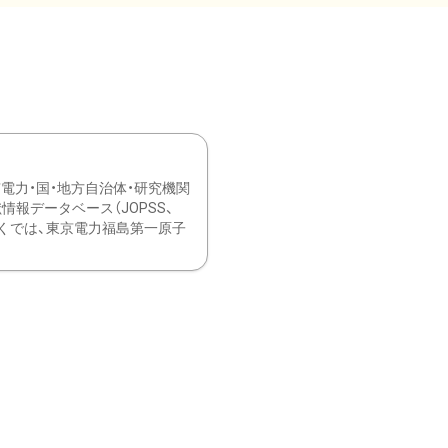
力・国・地方自治体・研究機関
報データベース（JOPSS、
ブ。 ひなぎくでは、東京電力福島第一原子