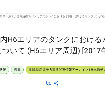
島第一原子力発電所構内H6エリアのタンクにおける水漏れに関するサンプリング結果について
内H6エリアのタンクにおける
て (H6エリア周辺) [2017年
状況
復興
収録:福島原子力事故関連情報アーカイブ (日本原子