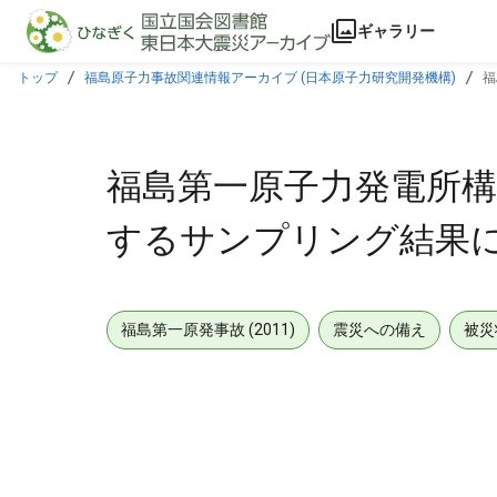
本文に飛ぶ
ギャラリー
トップ
福島原子力事故関連情報アーカイブ (日本原子力研究開発機構)
福
福島第一原子力発電所構
するサンプリング結果につい
福島第一原発事故 (2011)
震災への備え
被災