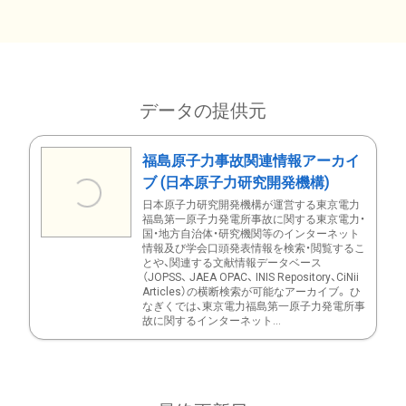
データの提供元
福島原子力事故関連情報アーカイ
ブ (日本原子力研究開発機構)
日本原子力研究開発機構が運営する東京電力
福島第一原子力発電所事故に関する東京電力・
国・地方自治体・研究機関等のインターネット
情報及び学会口頭発表情報を検索・閲覧するこ
とや、関連する文献情報データベース
（JOPSS、 JAEA OPAC、 INIS Repository、CiNii
Articles）の横断検索が可能なアーカイブ。 ひ
なぎくでは、東京電力福島第一原子力発電所事
故に関するインターネット...