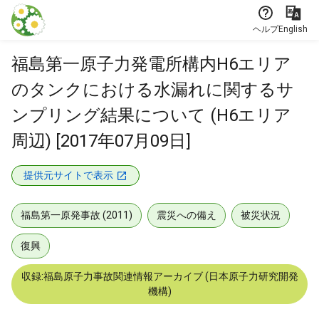
本文に飛ぶ
ヘルプ
English
福島第一原子力発電所構内H6エリア
のタンクにおける水漏れに関するサ
ンプリング結果について (H6エリア
周辺) [2017年07月09日]
提供元サイトで表示
福島第一原発事故 (2011)
震災への備え
被災状況
復興
収録:福島原子力事故関連情報アーカイブ (日本原子力研究開発
機構)