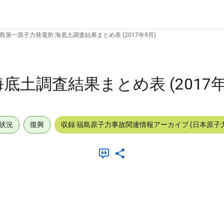
島第一原子力発電所 海底土調査結果まとめ表 (2017年9月)
底土調査結果まとめ表 (2017年
状況
復興
収録:福島原子力事故関連情報アーカイブ (日本原子