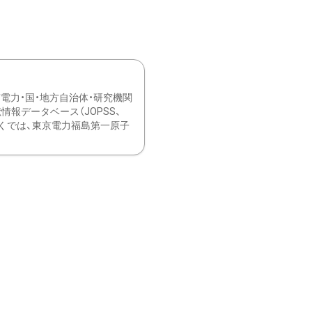
力・国・地方自治体・研究機関
報データベース（JOPSS、
ブ。 ひなぎくでは、東京電力福島第一原子