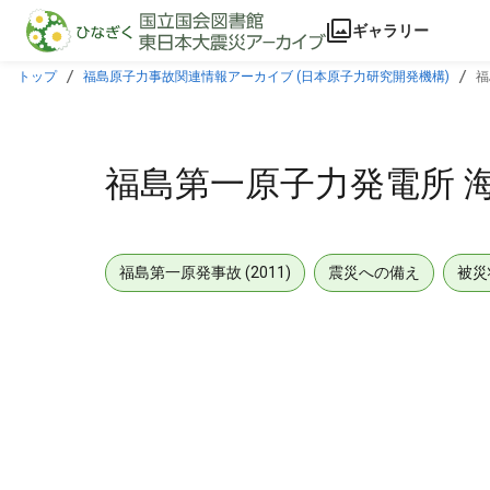
本文に飛ぶ
ギャラリー
トップ
福島原子力事故関連情報アーカイブ (日本原子力研究開発機構)
福
福島第一原子力発電所 海
福島第一原発事故 (2011)
震災への備え
被災
メタデータ