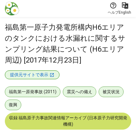
本文に飛ぶ
ヘルプ
English
福島第一原子力発電所構内H6エリア
のタンクにおける水漏れに関するサ
ンプリング結果について (H6エリア
周辺) [2017年12月23日]
提供元サイトで表示
福島第一原発事故 (2011)
震災への備え
被災状況
復興
収録:福島原子力事故関連情報アーカイブ (日本原子力研究開発
機構)