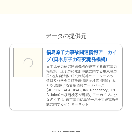
データの提供元
福島原子力事故関連情報アーカイ
ブ (日本原子力研究開発機構)
日本原子力研究開発機構が運営する東京電力
福島第一原子力発電所事故に関する東京電力・
国・地方自治体・研究機関等のインターネット
情報及び学会口頭発表情報を検索・閲覧するこ
とや、関連する文献情報データベース
（JOPSS、 JAEA OPAC、 INIS Repository、CiNii
Articles）の横断検索が可能なアーカイブ。 ひ
なぎくでは、東京電力福島第一原子力発電所事
故に関するインターネット...