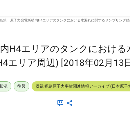
島第一原子力発電所構内H4エリアのタンクにおける水漏れに関するサンプリング結果(H4エ
内H4エリアのタンクにおける
リア周辺) [2018年02月13日
状況
復興
収録:福島原子力事故関連情報アーカイブ (日本原子