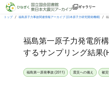
本文に飛ぶ
ギャラリー
トップ
福島原子力事故関連情報アーカイブ (日本原子力研究開発機構)
福
福島第一原子力発電所構
するサンプリング結果(H4エ
福島第一原発事故 (2011)
震災への備え
被災