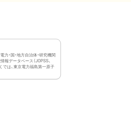
力・国・地方自治体・研究機関
報データベース（JOPSS、
ブ。 ひなぎくでは、東京電力福島第一原子