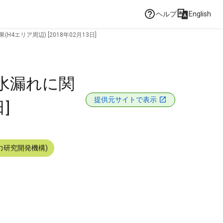
ヘルプ
English
リア周辺) [2018年02月13日]
水漏れに関
提供元サイトで表示
]
力研究開発機構)