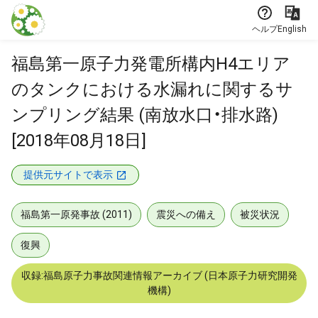
本文に飛ぶ
ヘルプ
English
福島第一原子力発電所構内H4エリア
のタンクにおける水漏れに関するサ
ンプリング結果 (南放水口・排水路)
[2018年08月18日]
提供元サイトで表示
福島第一原発事故 (2011)
震災への備え
被災状況
復興
収録:福島原子力事故関連情報アーカイブ (日本原子力研究開発
機構)