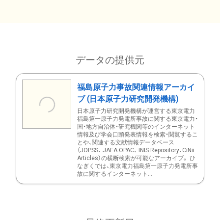
データの提供元
福島原子力事故関連情報アーカイ
ブ (日本原子力研究開発機構)
日本原子力研究開発機構が運営する東京電力
福島第一原子力発電所事故に関する東京電力・
国・地方自治体・研究機関等のインターネット
情報及び学会口頭発表情報を検索・閲覧するこ
とや、関連する文献情報データベース
（JOPSS、 JAEA OPAC、 INIS Repository、CiNii
Articles）の横断検索が可能なアーカイブ。 ひ
なぎくでは、東京電力福島第一原子力発電所事
故に関するインターネット...