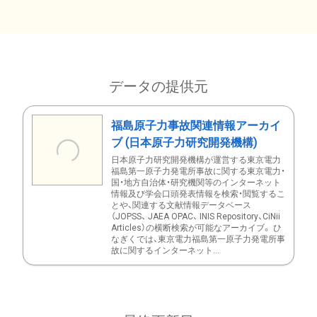
データの提供元
福島原子力事故関連情報アーカイ
ブ (日本原子力研究開発機構)
日本原子力研究開発機構が運営する東京電力
福島第一原子力発電所事故に関する東京電力・
国・地方自治体・研究機関等のインターネット
情報及び学会口頭発表情報を検索・閲覧するこ
とや、関連する文献情報データベース
（JOPSS、 JAEA OPAC、 INIS Repository、CiNii
Articles）の横断検索が可能なアーカイブ。 ひ
なぎくでは、東京電力福島第一原子力発電所事
故に関するインターネット...