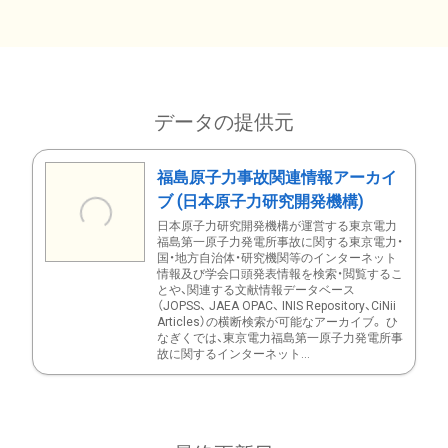
データの提供元
福島原子力事故関連情報アーカイ
ブ (日本原子力研究開発機構)
日本原子力研究開発機構が運営する東京電力
福島第一原子力発電所事故に関する東京電力・
国・地方自治体・研究機関等のインターネット
情報及び学会口頭発表情報を検索・閲覧するこ
とや、関連する文献情報データベース
（JOPSS、 JAEA OPAC、 INIS Repository、CiNii
Articles）の横断検索が可能なアーカイブ。 ひ
なぎくでは、東京電力福島第一原子力発電所事
故に関するインターネット...