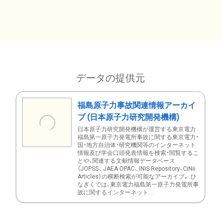
データの提供元
福島原子力事故関連情報アーカイ
ブ (日本原子力研究開発機構)
日本原子力研究開発機構が運営する東京電力
福島第一原子力発電所事故に関する東京電力・
国・地方自治体・研究機関等のインターネット
情報及び学会口頭発表情報を検索・閲覧するこ
とや、関連する文献情報データベース
（JOPSS、 JAEA OPAC、 INIS Repository、CiNii
Articles）の横断検索が可能なアーカイブ。 ひ
なぎくでは、東京電力福島第一原子力発電所事
故に関するインターネット...