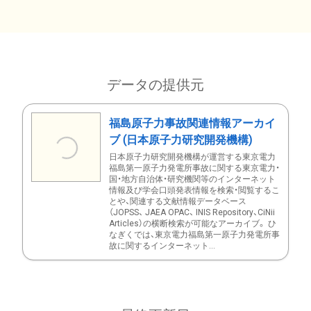
データの提供元
福島原子力事故関連情報アーカイ
ブ (日本原子力研究開発機構)
日本原子力研究開発機構が運営する東京電力
福島第一原子力発電所事故に関する東京電力・
国・地方自治体・研究機関等のインターネット
情報及び学会口頭発表情報を検索・閲覧するこ
とや、関連する文献情報データベース
（JOPSS、 JAEA OPAC、 INIS Repository、CiNii
Articles）の横断検索が可能なアーカイブ。 ひ
なぎくでは、東京電力福島第一原子力発電所事
故に関するインターネット...