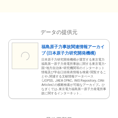
データの提供元
福島原子力事故関連情報アーカイ
ブ (日本原子力研究開発機構)
日本原子力研究開発機構が運営する東京電力
福島第一原子力発電所事故に関する東京電力・
国・地方自治体・研究機関等のインターネット
情報及び学会口頭発表情報を検索・閲覧するこ
とや、関連する文献情報データベース
（JOPSS、 JAEA OPAC、 INIS Repository、CiNii
Articles）の横断検索が可能なアーカイブ。 ひ
なぎくでは、東京電力福島第一原子力発電所事
故に関するインターネット...