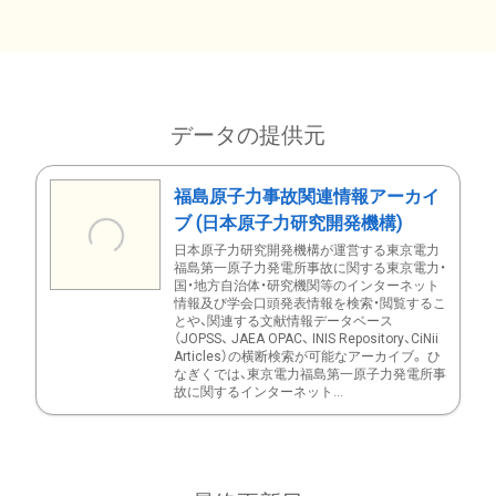
データの提供元
福島原子力事故関連情報アーカイ
ブ (日本原子力研究開発機構)
日本原子力研究開発機構が運営する東京電力
福島第一原子力発電所事故に関する東京電力・
国・地方自治体・研究機関等のインターネット
情報及び学会口頭発表情報を検索・閲覧するこ
とや、関連する文献情報データベース
（JOPSS、 JAEA OPAC、 INIS Repository、CiNii
Articles）の横断検索が可能なアーカイブ。 ひ
なぎくでは、東京電力福島第一原子力発電所事
故に関するインターネット...