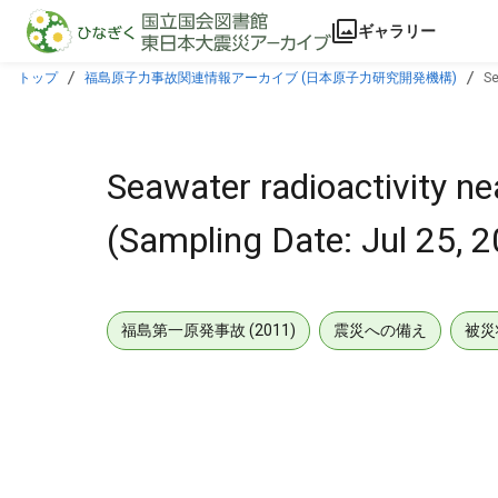
本文に飛ぶ
ギャラリー
トップ
福島原子力事故関連情報アーカイブ (日本原子力研究開発機構)
Se
Seawater radioactivity n
(Sampling Date: Jul 25, 
福島第一原発事故 (2011)
震災への備え
被災