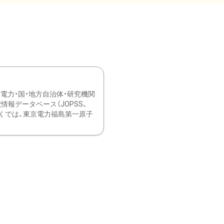
力・国・地方自治体・研究機関
報データベース（JOPSS、
ブ。 ひなぎくでは、東京電力福島第一原子