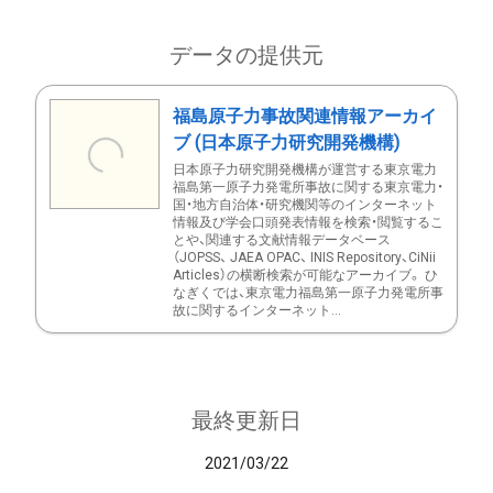
データの提供元
福島原子力事故関連情報アーカイ
ブ (日本原子力研究開発機構)
日本原子力研究開発機構が運営する東京電力
福島第一原子力発電所事故に関する東京電力・
国・地方自治体・研究機関等のインターネット
情報及び学会口頭発表情報を検索・閲覧するこ
とや、関連する文献情報データベース
（JOPSS、 JAEA OPAC、 INIS Repository、CiNii
Articles）の横断検索が可能なアーカイブ。 ひ
なぎくでは、東京電力福島第一原子力発電所事
故に関するインターネット...
最終更新日
2021/03/22