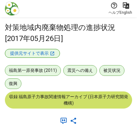
本文に飛ぶ
ヘルプ
English
対策地域内廃棄物処理の進捗状況
[2017年05月26日]
提供元サイトで表示
福島第一原発事故 (2011)
震災への備え
被災状況
復興
収録:福島原子力事故関連情報アーカイブ (日本原子力研究開発
機構)