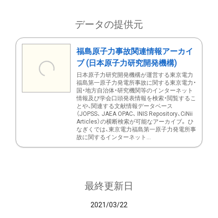
データの提供元
福島原子力事故関連情報アーカイ
ブ (日本原子力研究開発機構)
日本原子力研究開発機構が運営する東京電力
福島第一原子力発電所事故に関する東京電力・
国・地方自治体・研究機関等のインターネット
情報及び学会口頭発表情報を検索・閲覧するこ
とや、関連する文献情報データベース
（JOPSS、 JAEA OPAC、 INIS Repository、CiNii
Articles）の横断検索が可能なアーカイブ。 ひ
なぎくでは、東京電力福島第一原子力発電所事
故に関するインターネット...
最終更新日
2021/03/22