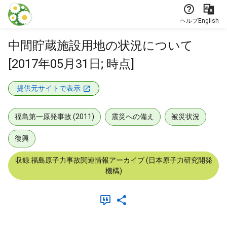
本文に飛ぶ
ヘルプ
English
中間貯蔵施設用地の状況について
[2017年05月31日; 時点]
提供元サイトで表示
福島第一原発事故 (2011)
震災への備え
被災状況
復興
収録:福島原子力事故関連情報アーカイブ (日本原子力研究開発
機構)