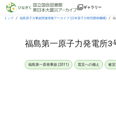
本文に飛ぶ
ギャラリー
トップ
福島原子力事故関連情報アーカイブ (日本原子力研究開発機構)
福
福島第一原子力発電所3
福島第一原発事故 (2011)
震災への備え
被災
メタデータ