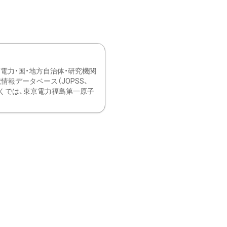
力・国・地方自治体・研究機関
報データベース（JOPSS、
ブ。 ひなぎくでは、東京電力福島第一原子