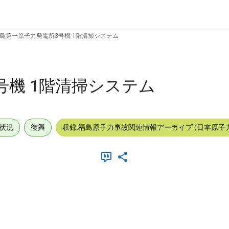
島第一原子力発電所3号機 1階清掃システム
号機 1階清掃システム
状況
復興
収録:福島原子力事故関連情報アーカイブ (日本原子