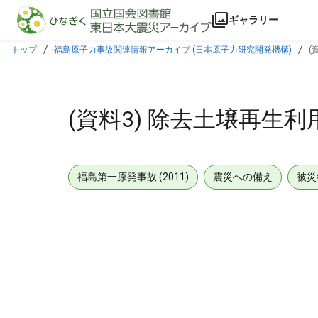
本文に飛ぶ
ギャラリー
トップ
福島原子力事故関連情報アーカイブ (日本原子力研究開発機構)
(
(資料3) 除去土壌再生
福島第一原発事故 (2011)
震災への備え
被災
メタデータ