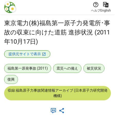
本文に飛ぶ
ヘルプ
English
東京電力(株)福島第一原子力発電所･事
故の収束に向けた道筋 進捗状況 (2011
年10月17日)
提供元サイトで表示
福島第一原発事故 (2011)
震災への備え
被災状況
復興
収録:福島原子力事故関連情報アーカイブ (日本原子力研究開発
機構)