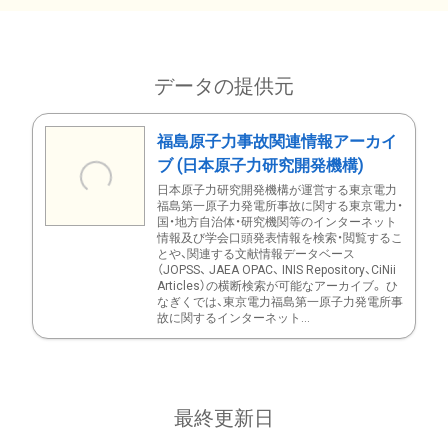
データの提供元
福島原子力事故関連情報アーカイ
ブ (日本原子力研究開発機構)
日本原子力研究開発機構が運営する東京電力
福島第一原子力発電所事故に関する東京電力・
国・地方自治体・研究機関等のインターネット
情報及び学会口頭発表情報を検索・閲覧するこ
とや、関連する文献情報データベース
（JOPSS、 JAEA OPAC、 INIS Repository、CiNii
Articles）の横断検索が可能なアーカイブ。 ひ
なぎくでは、東京電力福島第一原子力発電所事
故に関するインターネット...
最終更新日