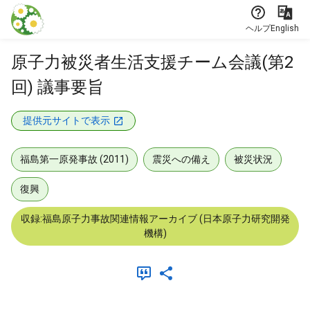
本文に飛ぶ
ヘルプ
English
原子力被災者生活支援チーム会議(第2
回) 議事要旨
提供元サイトで表示
福島第一原発事故 (2011)
震災への備え
被災状況
復興
収録:福島原子力事故関連情報アーカイブ (日本原子力研究開発
機構)