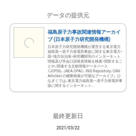
データの提供元
福島原子力事故関連情報アーカイ
ブ (日本原子力研究開発機構)
日本原子力研究開発機構が運営する東京電力
福島第一原子力発電所事故に関する東京電力・
国・地方自治体・研究機関等のインターネット
情報及び学会口頭発表情報を検索・閲覧するこ
とや、関連する文献情報データベース
（JOPSS、 JAEA OPAC、 INIS Repository、CiNii
Articles）の横断検索が可能なアーカイブ。 ひ
なぎくでは、東京電力福島第一原子力発電所事
故に関するインターネット...
最終更新日
2021/03/22