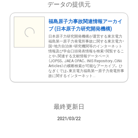
データの提供元
福島原子力事故関連情報アーカイ
ブ (日本原子力研究開発機構)
日本原子力研究開発機構が運営する東京電力
福島第一原子力発電所事故に関する東京電力・
国・地方自治体・研究機関等のインターネット
情報及び学会口頭発表情報を検索・閲覧するこ
とや、関連する文献情報データベース
（JOPSS、 JAEA OPAC、 INIS Repository、CiNii
Articles）の横断検索が可能なアーカイブ。 ひ
なぎくでは、東京電力福島第一原子力発電所事
故に関するインターネット...
最終更新日
2021/03/22