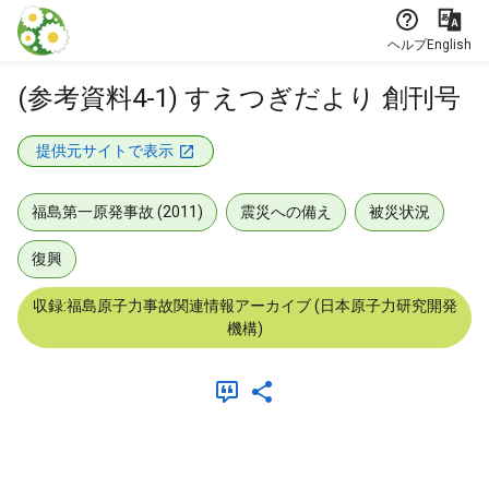
本文に飛ぶ
ヘルプ
English
(参考資料4-1) すえつぎだより 創刊号
提供元サイトで表示
福島第一原発事故 (2011)
震災への備え
被災状況
復興
収録:福島原子力事故関連情報アーカイブ (日本原子力研究開発
機構)