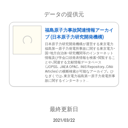
データの提供元
福島原子力事故関連情報アーカイ
ブ (日本原子力研究開発機構)
日本原子力研究開発機構が運営する東京電力
福島第一原子力発電所事故に関する東京電力・
国・地方自治体・研究機関等のインターネット
情報及び学会口頭発表情報を検索・閲覧するこ
とや、関連する文献情報データベース
（JOPSS、 JAEA OPAC、 INIS Repository、CiNii
Articles）の横断検索が可能なアーカイブ。 ひ
なぎくでは、東京電力福島第一原子力発電所事
故に関するインターネット...
最終更新日
2021/03/22