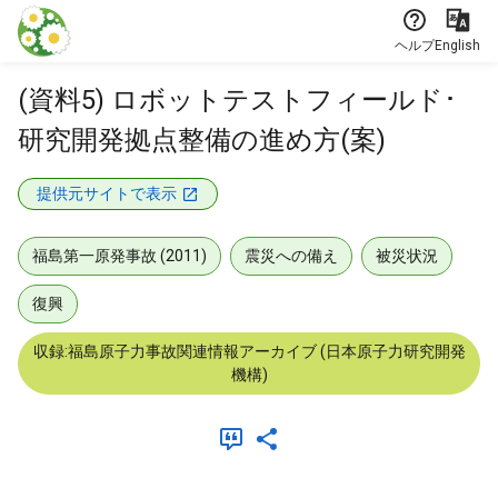
本文に飛ぶ
ヘルプ
English
(資料5) ロボットテストフィールド･
研究開発拠点整備の進め方(案)
提供元サイトで表示
福島第一原発事故 (2011)
震災への備え
被災状況
復興
収録:福島原子力事故関連情報アーカイブ (日本原子力研究開発
機構)