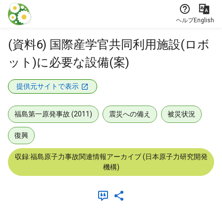
本文に飛ぶ
ヘルプ
English
(資料6) 国際産学官共同利用施設(ロボ
ット)に必要な設備(案)
提供元サイトで表示
福島第一原発事故 (2011)
震災への備え
被災状況
復興
収録:福島原子力事故関連情報アーカイブ (日本原子力研究開発
機構)