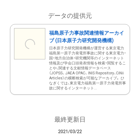
データの提供元
福島原子力事故関連情報アーカイ
ブ (日本原子力研究開発機構)
日本原子力研究開発機構が運営する東京電力
福島第一原子力発電所事故に関する東京電力・
国・地方自治体・研究機関等のインターネット
情報及び学会口頭発表情報を検索・閲覧するこ
とや、関連する文献情報データベース
（JOPSS、 JAEA OPAC、 INIS Repository、CiNii
Articles）の横断検索が可能なアーカイブ。 ひ
なぎくでは、東京電力福島第一原子力発電所事
故に関するインターネット...
最終更新日
2021/03/22