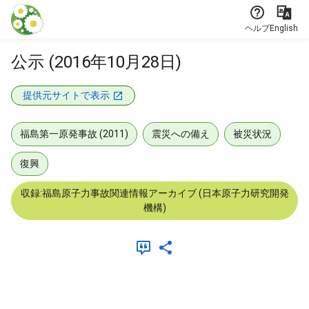
本文に飛ぶ
ヘルプ
English
公示 (2016年10月28日)
提供元サイトで表示
福島第一原発事故 (2011)
震災への備え
被災状況
復興
収録:福島原子力事故関連情報アーカイブ (日本原子力研究開発
機構)