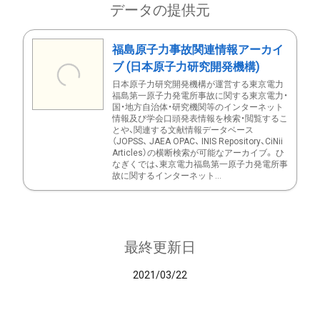
データの提供元
福島原子力事故関連情報アーカイ
ブ (日本原子力研究開発機構)
日本原子力研究開発機構が運営する東京電力
福島第一原子力発電所事故に関する東京電力・
国・地方自治体・研究機関等のインターネット
情報及び学会口頭発表情報を検索・閲覧するこ
とや、関連する文献情報データベース
（JOPSS、 JAEA OPAC、 INIS Repository、CiNii
Articles）の横断検索が可能なアーカイブ。 ひ
なぎくでは、東京電力福島第一原子力発電所事
故に関するインターネット...
最終更新日
2021/03/22