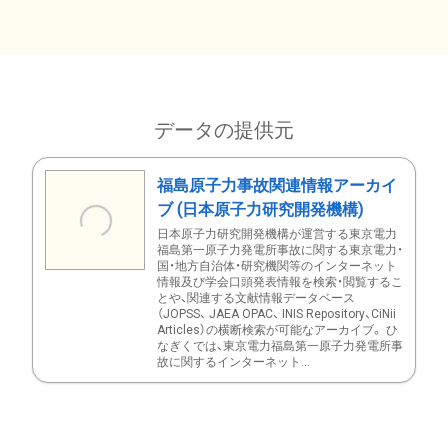
データの提供元
福島原子力事故関連情報アーカイ
ブ (日本原子力研究開発機構)
日本原子力研究開発機構が運営する東京電力
福島第一原子力発電所事故に関する東京電力・
国・地方自治体・研究機関等のインターネット
情報及び学会口頭発表情報を検索・閲覧するこ
とや、関連する文献情報データベース
（JOPSS、 JAEA OPAC、 INIS Repository、CiNii
Articles）の横断検索が可能なアーカイブ。 ひ
なぎくでは、東京電力福島第一原子力発電所事
故に関するインターネット...