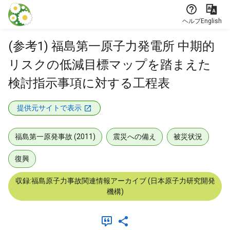
本文に飛ぶ
ヘルプ
English
(参考1) 福島第一原子力発電所 中期的
リスクの低減目標マップを踏まえた
検討指示事項に対する工程表
提供元サイトで表示
福島第一原発事故 (2011)
震災への備え
被災状況
復興
収録:福島原子力事故関連情報アーカイブ (日本原子力研究開発
機構)