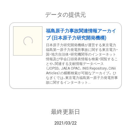
データの提供元
福島原子力事故関連情報アーカイ
ブ (日本原子力研究開発機構)
日本原子力研究開発機構が運営する東京電力
福島第一原子力発電所事故に関する東京電力・
国・地方自治体・研究機関等のインターネット
情報及び学会口頭発表情報を検索・閲覧するこ
とや、関連する文献情報データベース
（JOPSS、 JAEA OPAC、 INIS Repository、CiNii
Articles）の横断検索が可能なアーカイブ。 ひ
なぎくでは、東京電力福島第一原子力発電所事
故に関するインターネット...
最終更新日
2021/03/22