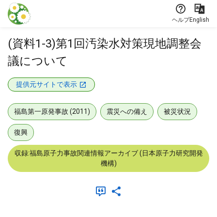
本文に飛ぶ
ヘルプ
English
(資料1-3)第1回汚染水対策現地調整会
議について
提供元サイトで表示
福島第一原発事故 (2011)
震災への備え
被災状況
復興
収録:福島原子力事故関連情報アーカイブ (日本原子力研究開発
機構)