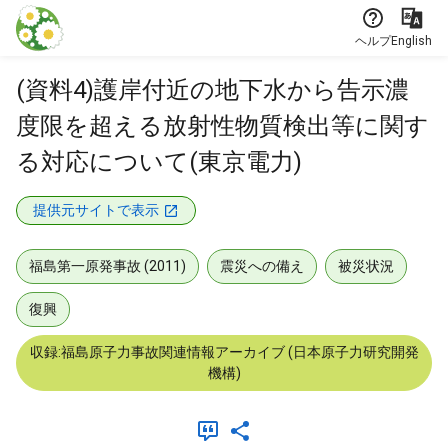
本文に飛ぶ
ヘルプ
English
(資料4)護岸付近の地下水から告示濃
度限を超える放射性物質検出等に関す
る対応について(東京電力)
提供元サイトで表示
福島第一原発事故 (2011)
震災への備え
被災状況
復興
収録:福島原子力事故関連情報アーカイブ (日本原子力研究開発
機構)