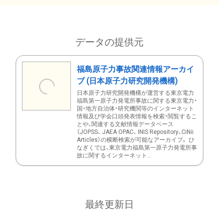
データの提供元
福島原子力事故関連情報アーカイ
ブ (日本原子力研究開発機構)
日本原子力研究開発機構が運営する東京電力
福島第一原子力発電所事故に関する東京電力・
国・地方自治体・研究機関等のインターネット
情報及び学会口頭発表情報を検索・閲覧するこ
とや、関連する文献情報データベース
（JOPSS、 JAEA OPAC、 INIS Repository、CiNii
Articles）の横断検索が可能なアーカイブ。 ひ
なぎくでは、東京電力福島第一原子力発電所事
故に関するインターネット...
最終更新日