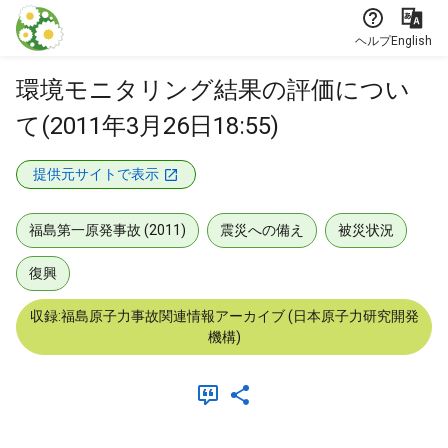
本文に飛ぶ
ヘルプ
English
環境モニタリング結果の評価につい
て(2011年3月26日18:55)
提供元サイトで表示
福島第一原発事故 (2011)
震災への備え
被災状況
復興
収録:福島原子力事故関連情報アーカイブ (日本原子力研究開発
機構)