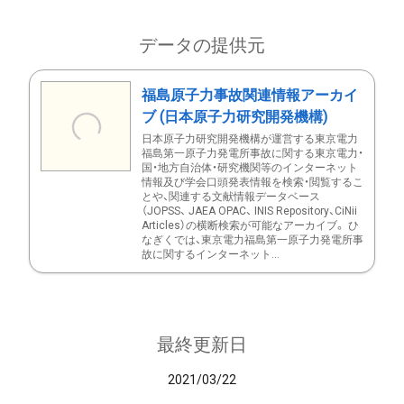
データの提供元
福島原子力事故関連情報アーカイ
ブ (日本原子力研究開発機構)
日本原子力研究開発機構が運営する東京電力
福島第一原子力発電所事故に関する東京電力・
国・地方自治体・研究機関等のインターネット
情報及び学会口頭発表情報を検索・閲覧するこ
とや、関連する文献情報データベース
（JOPSS、 JAEA OPAC、 INIS Repository、CiNii
Articles）の横断検索が可能なアーカイブ。 ひ
なぎくでは、東京電力福島第一原子力発電所事
故に関するインターネット...
最終更新日
2021/03/22