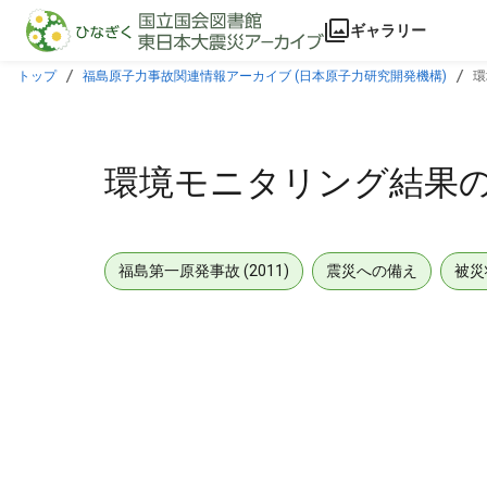
本文に飛ぶ
ギャラリー
トップ
福島原子力事故関連情報アーカイブ (日本原子力研究開発機構)
環
環境モニタリング結果の評
福島第一原発事故 (2011)
震災への備え
被災
メタデータ