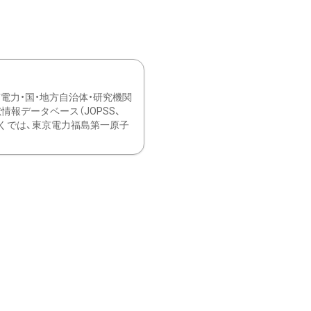
力・国・地方自治体・研究機関
報データベース（JOPSS、
ブ。 ひなぎくでは、東京電力福島第一原子