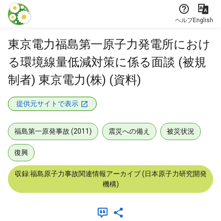
本文に飛ぶ
ヘルプ
English
東京電力福島第一原子力発電所におけ
る環境線量低減対策に係る面談 (被規
制者) 東京電力(株) (資料)
提供元サイトで表示
福島第一原発事故 (2011)
震災への備え
被災状況
復興
収録:福島原子力事故関連情報アーカイブ (日本原子力研究開発
機構)