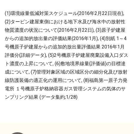
(1)環境線量低減対策スケジュール(2016年2月22日現在),
(2)タービン建屋東側における地下水及び海水中の放射性
物質濃度の状況について(2016年2月22日), (3)原子炉建屋
からの追加的放出量の評価結果(2016年1月), (4)別紙 1～4
号機原子炉建屋からの追加的放出量評価結果 2016年1月
評価分(詳細データ), (5)2号機原子炉建屋廃棄設備入口ダス
ト濃度の上昇について, (6)敷地境界線量(評価値)の目標達
成について, (7)管理対象区域の区域区分の細分化及び放射
線防護装備の適正化の運用について, (8)福島第一原子力発
電所 １号機原子炉格納容器ガス管理システムの気体のサ
ンプリング結果 (データ集約;1/28)
メタデータ