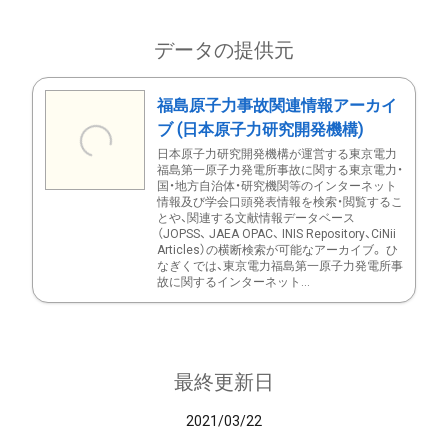
データの提供元
福島原子力事故関連情報アーカイ
ブ (日本原子力研究開発機構)
日本原子力研究開発機構が運営する東京電力
福島第一原子力発電所事故に関する東京電力・
国・地方自治体・研究機関等のインターネット
情報及び学会口頭発表情報を検索・閲覧するこ
とや、関連する文献情報データベース
（JOPSS、 JAEA OPAC、 INIS Repository、CiNii
Articles）の横断検索が可能なアーカイブ。 ひ
なぎくでは、東京電力福島第一原子力発電所事
故に関するインターネット...
最終更新日
2021/03/22