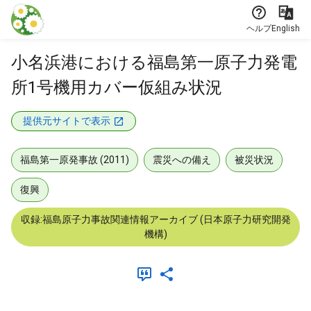
本文に飛ぶ
ヘルプ
English
小名浜港における福島第一原子力発電
所1号機用カバー仮組み状況
提供元サイトで表示
福島第一原発事故 (2011)
震災への備え
被災状況
復興
収録:福島原子力事故関連情報アーカイブ (日本原子力研究開発
機構)