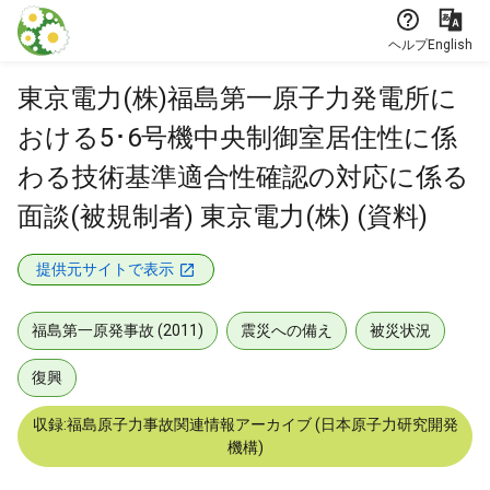
本文に飛ぶ
ヘルプ
English
東京電力(株)福島第一原子力発電所に
おける5･6号機中央制御室居住性に係
わる技術基準適合性確認の対応に係る
面談(被規制者) 東京電力(株) (資料)
提供元サイトで表示
福島第一原発事故 (2011)
震災への備え
被災状況
復興
収録:福島原子力事故関連情報アーカイブ (日本原子力研究開発
機構)