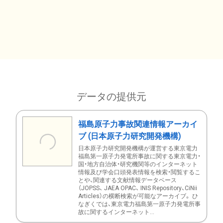
データの提供元
福島原子力事故関連情報アーカイ
ブ (日本原子力研究開発機構)
日本原子力研究開発機構が運営する東京電力
福島第一原子力発電所事故に関する東京電力・
国・地方自治体・研究機関等のインターネット
情報及び学会口頭発表情報を検索・閲覧するこ
とや、関連する文献情報データベース
（JOPSS、 JAEA OPAC、 INIS Repository、CiNii
Articles）の横断検索が可能なアーカイブ。 ひ
なぎくでは、東京電力福島第一原子力発電所事
故に関するインターネット...