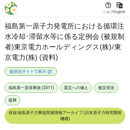
本文に飛ぶ
ヘルプ
English
福島第一原子力発電所における循環注
水冷却･滞留水等に係る定例会 (被規制
者)東京電力ホールディングス(株)/東
京電力(株) (資料)
提供元サイトで表示
福島第一原発事故 (2011)
震災への備え
被災状況
復興
収録:福島原子力事故関連情報アーカイブ (日本原子力研究開発
機構)