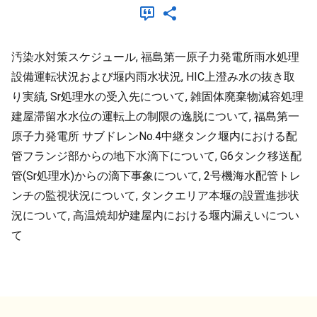
汚染水対策スケジュール, 福島第一原子力発電所雨水処理
設備運転状況および堰内雨水状況, HIC上澄み水の抜き取
り実績, Sr処理水の受入先について, 雑固体廃棄物減容処理
建屋滞留水水位の運転上の制限の逸脱について, 福島第一
原子力発電所 サブドレンNo.4中継タンク堰内における配
管フランジ部からの地下水滴下について, G6タンク移送配
管(Sr処理水)からの滴下事象について, 2号機海水配管トレ
ンチの監視状況について, タンクエリア本堰の設置進捗状
況について, 高温焼却炉建屋内における堰内漏えいについ
て
メタデータ