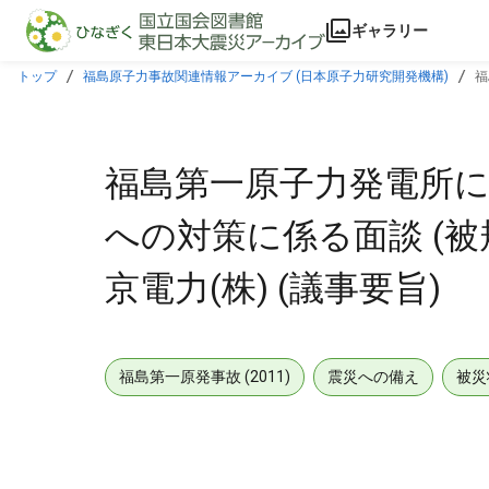
本文に飛ぶ
ギャラリー
トップ
福島原子力事故関連情報アーカイブ (日本原子力研究開発機構)
福
福島第一原子力発電所に
への対策に係る面談 (被
京電力(株) (議事要旨)
福島第一原発事故 (2011)
震災への備え
被災