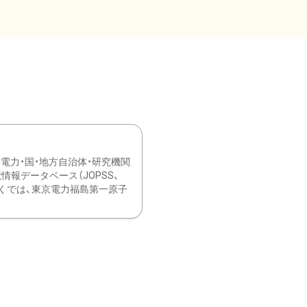
力・国・地方自治体・研究機関
報データベース（JOPSS、
ブ。 ひなぎくでは、東京電力福島第一原子