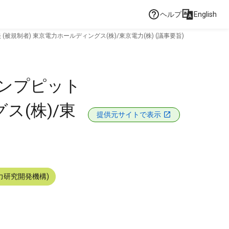
ヘルプ
English
規制者) 東京電力ホールディングス(株)/東京電力(株) (議事要旨)
サンプピット
ス(株)/東
提供元サイトで表示
力研究開発機構)