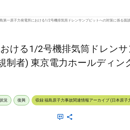
島第一原子力発電所における1/2号機排気筒ドレンサンプピットへの対策に係る面談 (被
おける1/2号機排気筒ドレン
規制者) 東京電力ホールディング
状況
復興
収録:福島原子力事故関連情報アーカイブ (日本原子