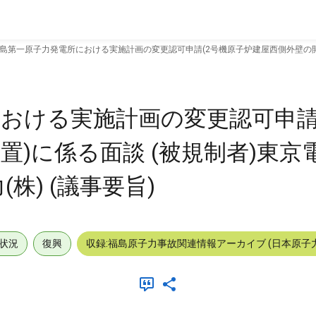
島第一原子力発電所における実施計画の変更認可申請(2号機原子炉建屋西側外壁の開口設
おける実施計画の変更認可申請
置)に係る面談 (被規制者)東京
株) (議事要旨)
状況
復興
収録:福島原子力事故関連情報アーカイブ (日本原子