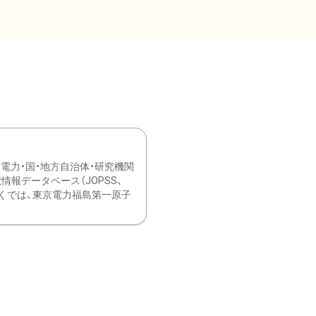
力・国・地方自治体・研究機関
報データベース（JOPSS、
ブ。 ひなぎくでは、東京電力福島第一原子