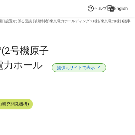
ヘルプ
English
置)に係る面談 (被規制者)東京電力ホールディングス(株)/東京電力(株) (議事要
(2号機原子
電力ホール
提供元サイトで表示
力研究開発機構)