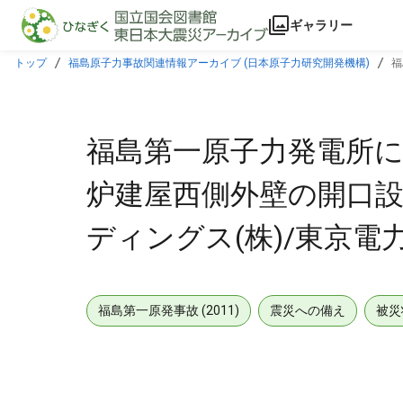
本文に飛ぶ
ギャラリー
トップ
福島原子力事故関連情報アーカイブ (日本原子力研究開発機構)
福
旨)
福島第一原子力発電所に
炉建屋西側外壁の開口設
ディングス(株)/東京電力(
福島第一原発事故 (2011)
震災への備え
被災