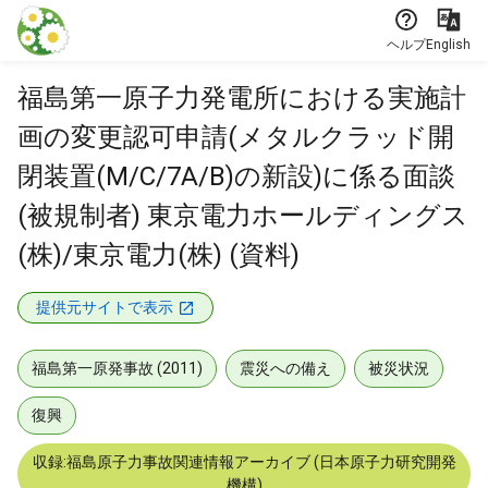
本文に飛ぶ
ヘルプ
English
福島第一原子力発電所における実施計
画の変更認可申請(メタルクラッド開
閉装置(M/C/7A/B)の新設)に係る面談
(被規制者) 東京電力ホールディングス
(株)/東京電力(株) (資料)
提供元サイトで表示
福島第一原発事故 (2011)
震災への備え
被災状況
復興
収録:福島原子力事故関連情報アーカイブ (日本原子力研究開発
機構)