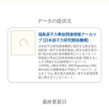
データの提供元
福島原子力事故関連情報アーカイ
ブ (日本原子力研究開発機構)
日本原子力研究開発機構が運営する東京電力
福島第一原子力発電所事故に関する東京電力・
国・地方自治体・研究機関等のインターネット
情報及び学会口頭発表情報を検索・閲覧するこ
とや、関連する文献情報データベース
（JOPSS、 JAEA OPAC、 INIS Repository、CiNii
Articles）の横断検索が可能なアーカイブ。 ひ
なぎくでは、東京電力福島第一原子力発電所事
故に関するインターネット...
最終更新日