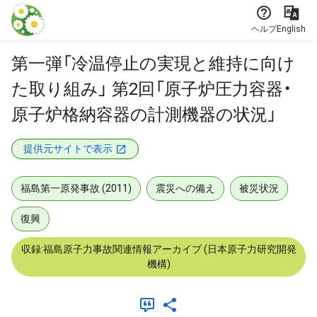
本文に飛ぶ
ヘルプ
English
第一弾「冷温停止の実現と維持に向け
た取り組み」 第2回「原子炉圧力容器・
原子炉格納容器の計測機器の状況」
提供元サイトで表示
福島第一原発事故 (2011)
震災への備え
被災状況
復興
収録:福島原子力事故関連情報アーカイブ (日本原子力研究開発
機構)