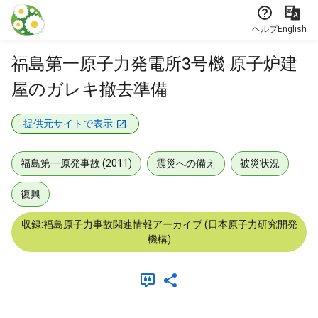
本文に飛ぶ
ヘルプ
English
福島第一原子力発電所3号機 原子炉建
屋のガレキ撤去準備
提供元サイトで表示
福島第一原発事故 (2011)
震災への備え
被災状況
復興
収録:福島原子力事故関連情報アーカイブ (日本原子力研究開発
機構)