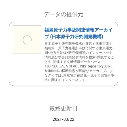
データの提供元
福島原子力事故関連情報アーカイ
ブ (日本原子力研究開発機構)
日本原子力研究開発機構が運営する東京電力
福島第一原子力発電所事故に関する東京電力・
国・地方自治体・研究機関等のインターネット
情報及び学会口頭発表情報を検索・閲覧するこ
とや、関連する文献情報データベース
（JOPSS、 JAEA OPAC、 INIS Repository、CiNii
Articles）の横断検索が可能なアーカイブ。 ひ
なぎくでは、東京電力福島第一原子力発電所事
故に関するインターネット...
最終更新日
2021/03/22