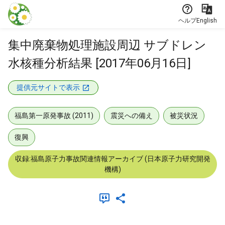
本文に飛ぶ
ヘルプ
English
集中廃棄物処理施設周辺 サブドレン
水核種分析結果 [2017年06月16日]
提供元サイトで表示
福島第一原発事故 (2011)
震災への備え
被災状況
復興
収録:福島原子力事故関連情報アーカイブ (日本原子力研究開発
機構)