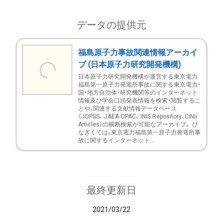
データの提供元
福島原子力事故関連情報アーカイ
ブ (日本原子力研究開発機構)
日本原子力研究開発機構が運営する東京電力
福島第一原子力発電所事故に関する東京電力・
国・地方自治体・研究機関等のインターネット
情報及び学会口頭発表情報を検索・閲覧するこ
とや、関連する文献情報データベース
（JOPSS、 JAEA OPAC、 INIS Repository、CiNii
Articles）の横断検索が可能なアーカイブ。 ひ
なぎくでは、東京電力福島第一原子力発電所事
故に関するインターネット...
最終更新日
2021/03/22