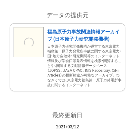
データの提供元
福島原子力事故関連情報アーカイ
ブ (日本原子力研究開発機構)
日本原子力研究開発機構が運営する東京電力
福島第一原子力発電所事故に関する東京電力・
国・地方自治体・研究機関等のインターネット
情報及び学会口頭発表情報を検索・閲覧するこ
とや、関連する文献情報データベース
（JOPSS、 JAEA OPAC、 INIS Repository、CiNii
Articles）の横断検索が可能なアーカイブ。 ひ
なぎくでは、東京電力福島第一原子力発電所事
故に関するインターネット...
最終更新日
2021/03/22