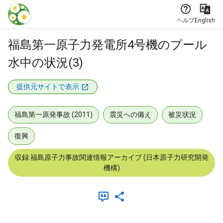
本文に飛ぶ
ヘルプ
English
福島第一原子力発電所4号機のプール
水中の状況(3)
提供元サイトで表示
福島第一原発事故 (2011)
震災への備え
被災状況
復興
収録:福島原子力事故関連情報アーカイブ (日本原子力研究開発
機構)