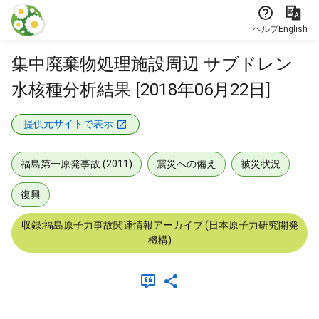
本文に飛ぶ
ヘルプ
English
集中廃棄物処理施設周辺 サブドレン
水核種分析結果 [2018年06月22日]
提供元サイトで表示
福島第一原発事故 (2011)
震災への備え
被災状況
復興
収録:福島原子力事故関連情報アーカイブ (日本原子力研究開発
機構)