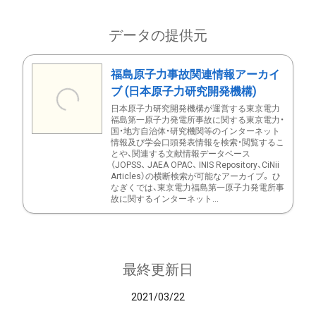
データの提供元
福島原子力事故関連情報アーカイ
ブ (日本原子力研究開発機構)
日本原子力研究開発機構が運営する東京電力
福島第一原子力発電所事故に関する東京電力・
国・地方自治体・研究機関等のインターネット
情報及び学会口頭発表情報を検索・閲覧するこ
とや、関連する文献情報データベース
（JOPSS、 JAEA OPAC、 INIS Repository、CiNii
Articles）の横断検索が可能なアーカイブ。 ひ
なぎくでは、東京電力福島第一原子力発電所事
故に関するインターネット...
最終更新日
2021/03/22