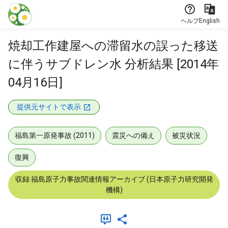
本文に飛ぶ
ヘルプ
English
焼却工作建屋への滞留水の誤った移送
に伴うサブドレン水 分析結果 [2014年
04月16日]
提供元サイトで表示
福島第一原発事故 (2011)
震災への備え
被災状況
復興
収録:福島原子力事故関連情報アーカイブ (日本原子力研究開発
機構)