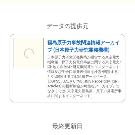
データの提供元
福島原子力事故関連情報アーカイ
ブ (日本原子力研究開発機構)
日本原子力研究開発機構が運営する東京電力
福島第一原子力発電所事故に関する東京電力・
国・地方自治体・研究機関等のインターネット
情報及び学会口頭発表情報を検索・閲覧するこ
とや、関連する文献情報データベース
（JOPSS、 JAEA OPAC、 INIS Repository、CiNii
Articles）の横断検索が可能なアーカイブ。 ひ
なぎくでは、東京電力福島第一原子力発電所事
故に関するインターネット...
最終更新日