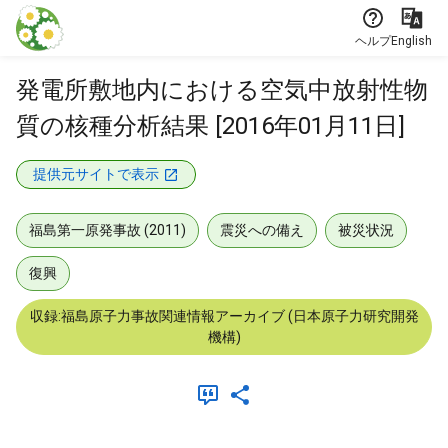
本文に飛ぶ
ヘルプ
English
発電所敷地内における空気中放射性物
質の核種分析結果 [2016年01月11日]
提供元サイトで表示
福島第一原発事故 (2011)
震災への備え
被災状況
復興
収録:福島原子力事故関連情報アーカイブ (日本原子力研究開発
機構)