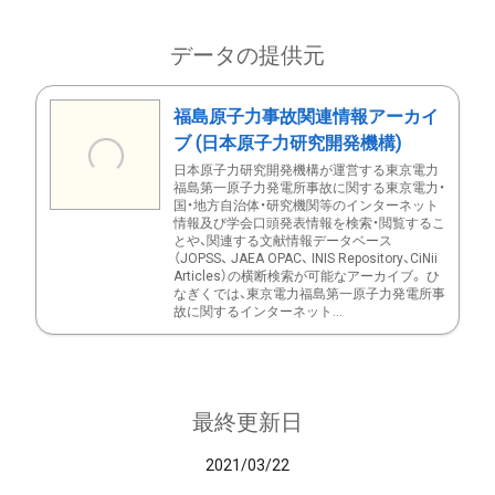
データの提供元
福島原子力事故関連情報アーカイ
ブ (日本原子力研究開発機構)
日本原子力研究開発機構が運営する東京電力
福島第一原子力発電所事故に関する東京電力・
国・地方自治体・研究機関等のインターネット
情報及び学会口頭発表情報を検索・閲覧するこ
とや、関連する文献情報データベース
（JOPSS、 JAEA OPAC、 INIS Repository、CiNii
Articles）の横断検索が可能なアーカイブ。 ひ
なぎくでは、東京電力福島第一原子力発電所事
故に関するインターネット...
最終更新日
2021/03/22