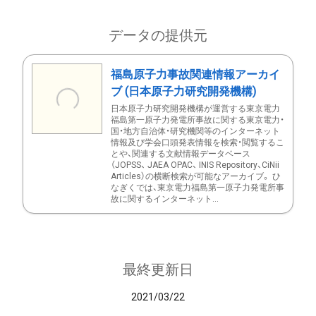
データの提供元
福島原子力事故関連情報アーカイ
ブ (日本原子力研究開発機構)
日本原子力研究開発機構が運営する東京電力
福島第一原子力発電所事故に関する東京電力・
国・地方自治体・研究機関等のインターネット
情報及び学会口頭発表情報を検索・閲覧するこ
とや、関連する文献情報データベース
（JOPSS、 JAEA OPAC、 INIS Repository、CiNii
Articles）の横断検索が可能なアーカイブ。 ひ
なぎくでは、東京電力福島第一原子力発電所事
故に関するインターネット...
最終更新日
2021/03/22