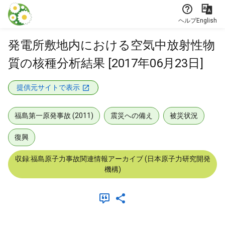
本文に飛ぶ
ヘルプ
English
発電所敷地内における空気中放射性物
質の核種分析結果 [2017年06月23日]
提供元サイトで表示
福島第一原発事故 (2011)
震災への備え
被災状況
復興
収録:福島原子力事故関連情報アーカイブ (日本原子力研究開発
機構)